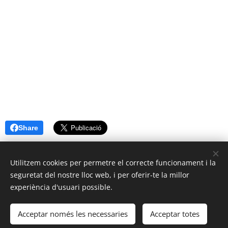
Share
Utilitzem cookies per permetre el correcte funcionament i la
seguretat del nostre lloc web, i per oferir-te la millor
experiència d'usuari possible.
Cookies
Llengües
Acceptar només les necessaries
Acceptar totes
Català
Español