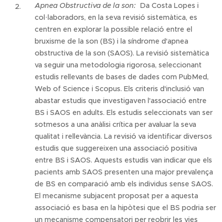
Apnea Obstructiva de la son:
Da Costa Lopes i
col·laboradors, en la seva revisió sistemàtica, es
centren en explorar la possible relació entre el
bruxisme de la son (BS) i la síndrome d'apnea
obstructiva de la son (SAOS). La revisió sistemàtica
va seguir una metodologia rigorosa, seleccionant
estudis rellevants de bases de dades com PubMed,
Web of Science i Scopus. Els criteris d'inclusió van
abastar estudis que investigaven l'associació entre
BS i SAOS en adults. Els estudis seleccionats van ser
sotmesos a una anàlisi crítica per avaluar la seva
qualitat i rellevància. La revisió va identificar diversos
estudis que suggereixen una associació positiva
entre BS i SAOS. Aquests estudis van indicar que els
pacients amb SAOS presenten una major prevalença
de BS en comparació amb els individus sense SAOS.
El mecanisme subjacent proposat per a aquesta
associació es basa en la hipòtesi que el BS podria ser
un mecanisme compensatori per reobrir les vies