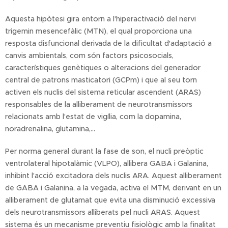
Aquesta hipòtesi gira entorn a l'hiperactivació del nervi
trigemin mesencefàlic (MTN), el qual proporciona una
resposta disfuncional derivada de la dificultat d'adaptació a
canvis ambientals, com són factors psicosocials,
característiques genètiques o alteracions del generador
central de patrons masticatori (GCPm) i que al seu torn
activen els nuclis del sistema reticular ascendent (ARAS)
responsables de la alliberament de neurotransmissors
relacionats amb l'estat de vigília, com la dopamina,
noradrenalina, glutamina,...
Per norma general durant la fase de son, el nucli preòptic
ventrolateral hipotalàmic (VLPO), allibera GABA i Galanina,
inhibint l'acció excitadora dels nuclis ARA. Aquest alliberament
de GABA i Galanina, a la vegada, activa el MTM, derivant en un
alliberament de glutamat que evita una disminució excessiva
dels neurotransmissors alliberats pel nucli ARAS. Aquest
sistema és un mecanisme preventiu fisiològic amb la finalitat