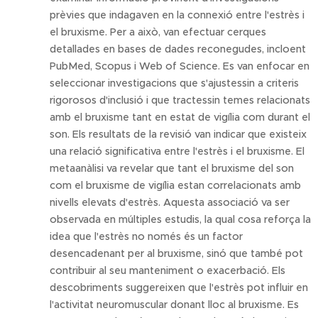
prèvies que indagaven en la connexió entre l'estrès i
el bruxisme. Per a això, van efectuar cerques
detallades en bases de dades reconegudes, incloent
PubMed, Scopus i Web of Science. Es van enfocar en
seleccionar investigacions que s'ajustessin a criteris
rigorosos d'inclusió i que tractessin temes relacionats
amb el bruxisme tant en estat de vigília com durant el
son. Els resultats de la revisió van indicar que existeix
una relació significativa entre l'estrès i el bruxisme. El
metaanàlisi va revelar que tant el bruxisme del son
com el bruxisme de vigília estan correlacionats amb
nivells elevats d'estrès. Aquesta associació va ser
observada en múltiples estudis, la qual cosa reforça la
idea que l'estrès no només és un factor
desencadenant per al bruxisme, sinó que també pot
contribuir al seu manteniment o exacerbació. Els
descobriments suggereixen que l'estrès pot influir en
l'activitat neuromuscular donant lloc al bruxisme. Es