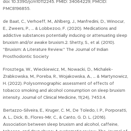
doi: 10.3390/jcm10112245. PMID: 34064229; PMCID:
PMC8196855.
de Baat, C., Verhoeff, M., Ahlberg, J., Manfredini, D., Winocur,
E., Zweers, P., ... & Lobbezoo, F. (2020). Medications and
addictive substances potentially inducing or attenuating sleep
bruxism and/or awake bruxism.2. Shetty, S., et al. (2010).
"Bruxism: A Literature Review." The Journal of Indian
Prosthodontic Society
Frosztega, W., Wieckiewicz, M., Nowacki, D., Michalek-
Zrabkowska, M., Poreba, R., Wojakowska, A., ... & Martynowicz,
H. (2022). Polysomnographic assessment of effects of
tobacco smoking and alcohol consumption on sleep bruxism
intensity. Journal of Clinical Medicine, 11(24), 7453.4.
Bertazzo-Silveira, E., Kruger, C. M., De Toledo, I. P., Porporatti,
A. L., Dick, B., Flores-Mir, C., & Canto, G. D. L. (2016).
Association between sleep bruxism and alcohol, caffeine,