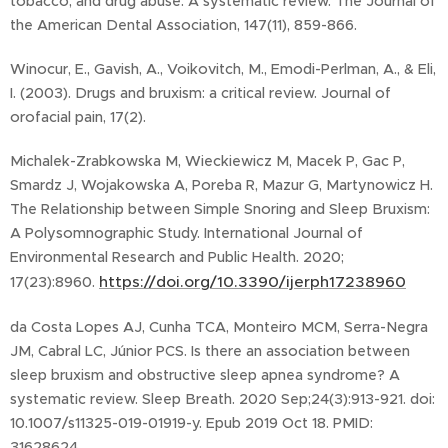
tobacco, and drug abuse: A systematic review. The Journal of
the American Dental Association, 147(11), 859-866.
Winocur, E., Gavish, A., Voikovitch, M., Emodi-Perlman, A., & Eli,
I. (2003). Drugs and bruxism: a critical review. Journal of
orofacial pain, 17(2).
Michalek-Zrabkowska M, Wieckiewicz M, Macek P, Gac P,
Smardz J, Wojakowska A, Poreba R, Mazur G, Martynowicz H.
The Relationship between Simple Snoring and Sleep Bruxism:
A Polysomnographic Study. International Journal of
Environmental Research and Public Health. 2020;
https://doi.org/10.3390/ijerph17238960
17(23):8960.
da Costa Lopes AJ, Cunha TCA, Monteiro MCM, Serra-Negra
JM, Cabral LC, Júnior PCS. Is there an association between
sleep bruxism and obstructive sleep apnea syndrome? A
systematic review. Sleep Breath. 2020 Sep;24(3):913-921. doi:
10.1007/s11325-019-01919-y. Epub 2019 Oct 18. PMID:
31628624.