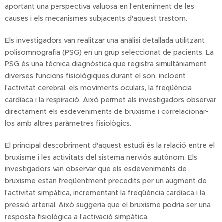
aportant una perspectiva valuosa en l'enteniment de les
causes i els mecanismes subjacents d'aquest trastorn.
Els investigadors van realitzar una anàlisi detallada utilitzant
polisomnografia (PSG) en un grup seleccionat de pacients. La
PSG és una tècnica diagnòstica que registra simultàniament
diverses funcions fisiològiques durant el son, incloent
l'activitat cerebral, els moviments oculars, la freqüència
cardíaca i la respiració. Això permet als investigadors observar
directament els esdeveniments de bruxisme i correlacionar-
los amb altres paràmetres fisiològics.
El principal descobriment d'aquest estudi és la relació entre el
bruxisme i les activitats del sistema nerviós autònom. Els
investigadors van observar que els esdeveniments de
bruxisme estan freqüentment precedits per un augment de
l'activitat simpàtica, incrementant la freqüència cardíaca i la
pressió arterial. Això suggeria que el bruxisme podria ser una
resposta fisiològica a l'activació simpàtica.