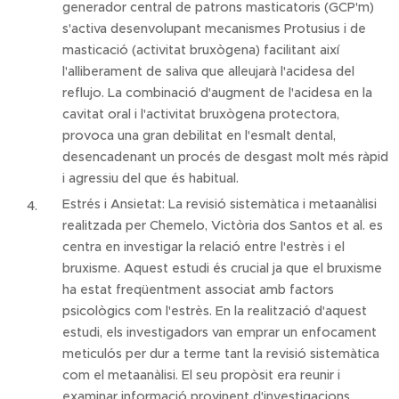
generador central de patrons masticatoris (GCP'm)
s'activa desenvolupant mecanismes Protusius i de
masticació (activitat bruxògena) facilitant així
l'alliberament de saliva que alleujarà l'acidesa del
reflujo. La combinació d'augment de l'acidesa en la
cavitat oral i l'activitat bruxògena protectora,
provoca una gran debilitat en l'esmalt dental,
desencadenant un procés de desgast molt més ràpid
i agressiu del que és habitual.
Estrés i Ansietat: La revisió sistemàtica i metaanàlisi
realitzada per Chemelo, Victòria dos Santos et al. es
centra en investigar la relació entre l'estrès i el
bruxisme. Aquest estudi és crucial ja que el bruxisme
ha estat freqüentment associat amb factors
psicològics com l'estrès. En la realització d'aquest
estudi, els investigadors van emprar un enfocament
meticulós per dur a terme tant la revisió sistemàtica
com el metaanàlisi. El seu propòsit era reunir i
examinar informació provinent d'investigacions