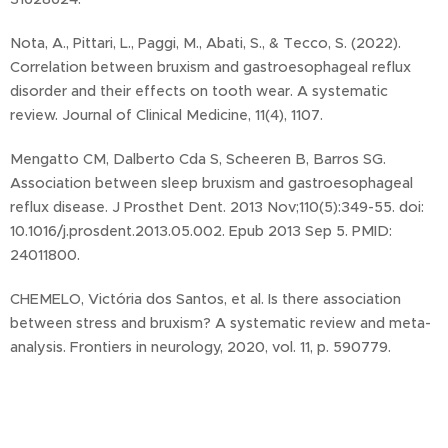
Nota, A., Pittari, L., Paggi, M., Abati, S., & Tecco, S. (2022).
Correlation between bruxism and gastroesophageal reflux
disorder and their effects on tooth wear. A systematic
review. Journal of Clinical Medicine, 11(4), 1107.
Mengatto CM, Dalberto Cda S, Scheeren B, Barros SG.
Association between sleep bruxism and gastroesophageal
reflux disease. J Prosthet Dent. 2013 Nov;110(5):349-55. doi:
10.1016/j.prosdent.2013.05.002. Epub 2013 Sep 5. PMID:
24011800.
CHEMELO, Victória dos Santos, et al. Is there association
between stress and bruxism? A systematic review and meta-
analysis. Frontiers in neurology, 2020, vol. 11, p. 590779.