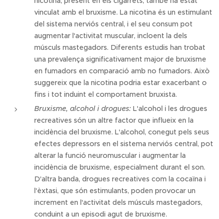
nicotina, present en els cigarrets, també ha estat
vinculat amb el bruxisme. La nicotina és un estimulant
del sistema nerviós central, i el seu consum pot
augmentar l'activitat muscular, incloent la dels
músculs mastegadors. Diferents estudis han trobat
una prevalença significativament major de bruxisme
en fumadors en comparació amb no fumadors. Això
suggereix que la nicotina podria estar exacerbant o
fins i tot induint el comportament bruxista.
Bruxisme, alcohol i drogues:
L'alcohol i les drogues
recreatives són un altre factor que influeix en la
incidència del bruxisme. L'alcohol, conegut pels seus
efectes depressors en el sistema nerviós central, pot
alterar la funció neuromuscular i augmentar la
incidència de bruxisme, especialment durant el son.
D'altra banda, drogues recreatives com la cocaïna i
l'èxtasi, que són estimulants, poden provocar un
increment en l'activitat dels músculs mastegadors,
conduint a un episodi agut de bruxisme.