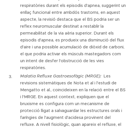
respiratòries durant els episodis d'apnea, suggerint un
enllaç funcional entre ambdós trastorns, en aquest
aspecte, la revisió destaca que el BS podria ser un
reflex neuromuscular destinat a restablir la
permeabilitat de la via aèria superior. Durant els
episodis d'apnea, es produeix una disminució del flux
d'aire i una possible acumulació de diòxid de carboni,
el que podria activar els músculs mastegadors com
un intent de desfer l'obstrucció de les vies
respiratòries.
Malatia Refluxe Gastroesofàgic (MRGE):
Les
revisions sistemàtiques de Nota et al i l'estudi de
Mengatto et al., coincideixen en la relació entre el BS
i l'MRGE. En aquest context, expliquen que el
bruxisme es configura com un mecanisme de
protecció lligat a salvaguardar les estructures orals i
faríngies de l'augment d'acidesa provinent del
refluxe. A nivell fisiològic, quan apareix el refluxe, el