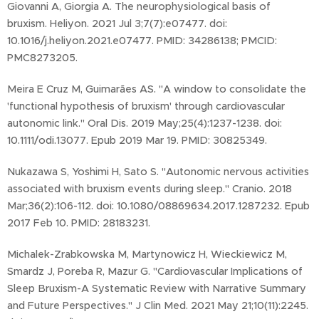
Giovanni A, Giorgia A. The neurophysiological basis of
bruxism. Heliyon. 2021 Jul 3;7(7):e07477. doi:
10.1016/j.heliyon.2021.e07477. PMID: 34286138; PMCID:
PMC8273205.
Meira E Cruz M, Guimarães AS. "A window to consolidate the
'functional hypothesis of bruxism' through cardiovascular
autonomic link." Oral Dis. 2019 May;25(4):1237-1238. doi:
10.1111/odi.13077. Epub 2019 Mar 19. PMID: 30825349.
Nukazawa S, Yoshimi H, Sato S. "Autonomic nervous activities
associated with bruxism events during sleep." Cranio. 2018
Mar;36(2):106-112. doi: 10.1080/08869634.2017.1287232. Epub
2017 Feb 10. PMID: 28183231.
Michalek-Zrabkowska M, Martynowicz H, Wieckiewicz M,
Smardz J, Poreba R, Mazur G. "Cardiovascular Implications of
Sleep Bruxism-A Systematic Review with Narrative Summary
and Future Perspectives." J Clin Med. 2021 May 21;10(11):2245.