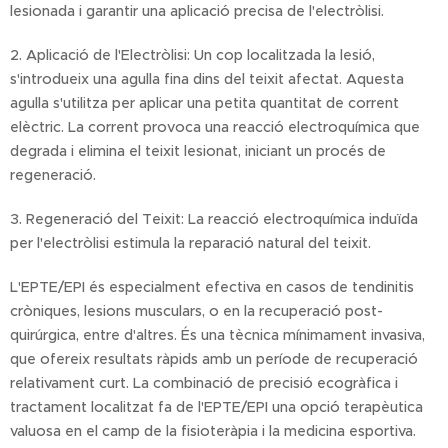
lesionada i garantir una aplicació precisa de l'electròlisi.
2. Aplicació de l'Electròlisi: Un cop localitzada la lesió,
s'introdueix una agulla fina dins del teixit afectat. Aquesta
agulla s'utilitza per aplicar una petita quantitat de corrent
elèctric. La corrent provoca una reacció electroquímica que
degrada i elimina el teixit lesionat, iniciant un procés de
regeneració.
3. Regeneració del Teixit: La reacció electroquímica induïda
per l'electròlisi estimula la reparació natural del teixit.
L'EPTE/EPI és especialment efectiva en casos de tendinitis
cròniques, lesions musculars, o en la recuperació post-
quirúrgica, entre d'altres. És una tècnica mínimament invasiva,
que ofereix resultats ràpids amb un període de recuperació
relativament curt. La combinació de precisió ecogràfica i
tractament localitzat fa de l'EPTE/EPI una opció terapèutica
valuosa en el camp de la fisioteràpia i la medicina esportiva.