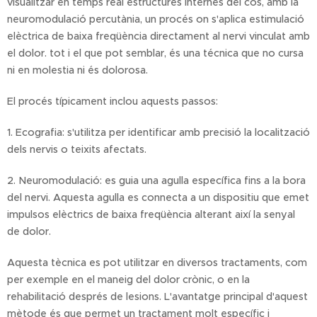
visualitzar en temps real estructures internes del cos, amb la
neuromodulació percutània, un procés on s'aplica estimulació
elèctrica de baixa freqüència directament al nervi vinculat amb
el dolor. tot i el que pot semblar, és una técnica que no cursa
ni en molestia ni és dolorosa.
El procés típicament inclou aquests passos:
1. Ecografia: s'utilitza per identificar amb precisió la localització
dels nervis o teixits afectats.
2. Neuromodulació: es guia una agulla específica fins a la bora
del nervi. Aquesta agulla es connecta a un dispositiu que emet
impulsos elèctrics de baixa freqüència alterant així la senyal
de dolor.
Aquesta tècnica es pot utilitzar en diversos tractaments, com
per exemple en el maneig del dolor crònic, o en la
rehabilitació després de lesions. L'avantatge principal d'aquest
mètode és que permet un tractament molt específic i