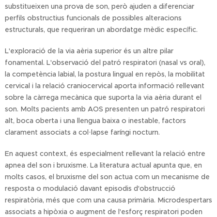
substitueixen una prova de son, però ajuden a diferenciar
perfils obstructius funcionals de possibles alteracions
estructurals, que requeriran un abordatge mèdic específic.
L'exploració de la via aèria superior és un altre pilar
fonamental. L'observació del patró respiratori (nasal vs oral),
la competència labial, la postura lingual en repòs, la mobilitat
cervical i la relació craniocervical aporta informació rellevant
sobre la càrrega mecànica que suporta la via aèria durant el
son. Molts pacients amb AOS presenten un patró respiratori
alt, boca oberta i una llengua baixa o inestable, factors
clarament associats a col·lapse faríngi nocturn.
En aquest context, és especialment rellevant la relació entre
apnea del son i bruxisme. La literatura actual apunta que, en
molts casos, el bruxisme del son actua com un mecanisme de
resposta o modulació davant episodis d'obstrucció
respiratòria, més que com una causa primària. Microdespertars
associats a hipòxia o augment de l'esforç respiratori poden