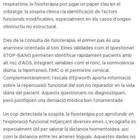
respiratòria, la fisioteràpia pot jugar un paper clau en el
cribratge, la sospita clínica i la identificació de factors
funcionals modificables, especialment en els casos d'origen
obstructiu no estructural.
Des de la consulta de fisioteràpia, el primer pas és una
anamnesi orientada al son. Eines validades com el qüestionari
STOP-BANG permeten identificar ràpidament pacients amb
alt risc d'AOS, integrant variables com el ronc, la somnolència
diürna, la hipertensió, l'IMC o el perímetre cervical.
Complementàriament, l'escala d'Epworth aporta informació
sobre la repercussió funcional del son no reparador en la vida
diària del pacient. Aquests qüestionaris no diagnostiquen,
però justifiquen una derivació mèdica ben fonamentada.
Un cop detectada la sospita, la fisioteràpia pot aprofundir en
l'exploració funcional mitjançant diverses eines. L'ecografia és
especialment útil per valorar la distancia hiomentoidea, així
com la distancia entre les arteries linguals. Aquestes dades no