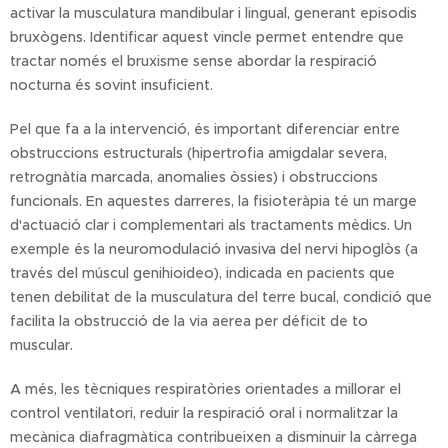
activar la musculatura mandibular i lingual, generant episodis
bruxògens. Identificar aquest vincle permet entendre que
tractar només el bruxisme sense abordar la respiració
nocturna és sovint insuficient.
Pel que fa a la intervenció, és important diferenciar entre
obstruccions estructurals (hipertrofia amigdalar severa,
retrognàtia marcada, anomalies òssies) i obstruccions
funcionals. En aquestes darreres, la fisioteràpia té un marge
d'actuació clar i complementari als tractaments mèdics. Un
exemple és la neuromodulació invasiva del nervi hipoglòs (a
través del múscul genihioideo), indicada en pacients que
tenen debilitat de la musculatura del terre bucal, condició que
facilita la obstrucció de la via aerea per déficit de to
muscular.
A més, les tècniques respiratòries orientades a millorar el
control ventilatori, reduir la respiració oral i normalitzar la
mecànica diafragmàtica contribueixen a disminuir la càrrega